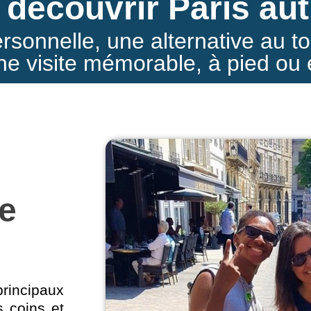
 découvrir Paris au
rsonnelle, une alternative au t
ne visite
mémorable,
à pied ou
de
principaux
s coins et