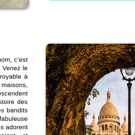
nom, c’est
? Venez le
croyable à
s maisons,
descendent
stoire des
s bandits
 fabuleuse
ns adorent