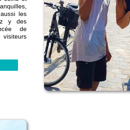
anquilles,
aussi les
ez y des
incée de
isiteurs