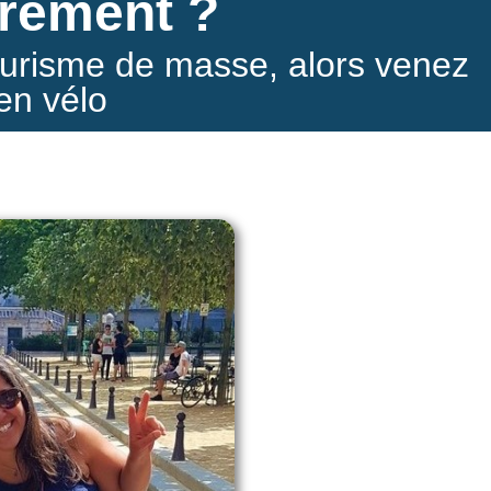
trement ?
ourisme de masse, alors v
enez
en vélo