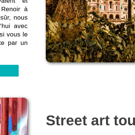
aient et
e Renoir à
sûr, nous
’hui avec
si vous le
ite par un
Street art to